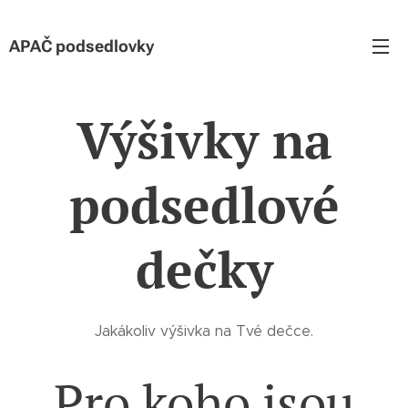
APAČ podsedlovky
Výšivky na
podsedlové
dečky
Jakákoliv výšivka na Tvé dečce.
Pro koho jsou