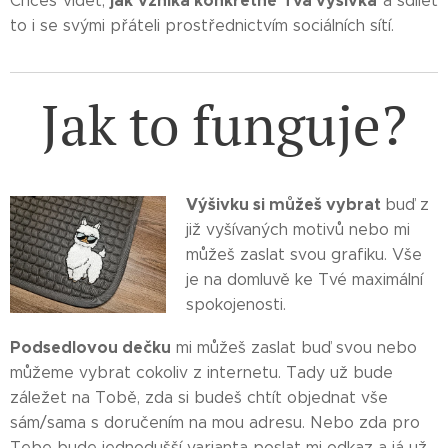
jak vzniká konkrétně Tvá výšivka
Chceš vidět,
a sdílet
to i se svými přáteli prostřednictvím sociálních sítí.
Jak to funguje?
Výšivku si můžeš vybrat
buď z
již vyšívaných motivů nebo mi
můžeš zaslat svou grafiku. Vše
je na domluvě ke Tvé maximální
spokojenosti.
Podsedlovou dečku
mi můžeš zaslat buď svou nebo
můžeme vybrat cokoliv z internetu. Tady už bude
záležet na Tobě, zda si budeš chtít objednat vše
sám/sama s doručením na mou adresu. Nebo zda pro
Tebe bude jednodušší varianta poslat mi odkaz a já už