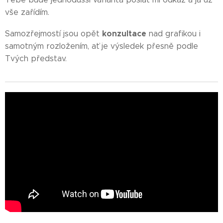
vše zařídím.
konzultace
Samozřejmostí jsou opět
nad grafikou i
samotným rozložením, ať je výsledek přesně podle
Tvých představ.