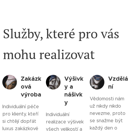
Služby, které pro vás
mohu realizovat
Zakázk
Výšivk
Vzdělá
ová
y a
ní
výroba
nášivk
Vědomosti nám
y
už nikdy nikdo
Individuální péče
nevezme, proto
pro klienty, kteří
Individuální
se snažme být
si chtějí dopřát
realizace výšivek
každý den o
luxus zakázkové
všech velikostí a